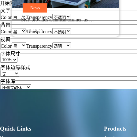
开始对话视窗。离开会取消及关闭视窗
News
文字
Color
Transparency
SKF provides technical acumen as …
背景
2018-10-29
Color
Transparency
视窗
Color
Transparency
字体尺寸
字体边缘样式
字体库
重启
恢复全部设定至预设值
完成
关闭弹窗
结束对话视窗
Quick Links
Products