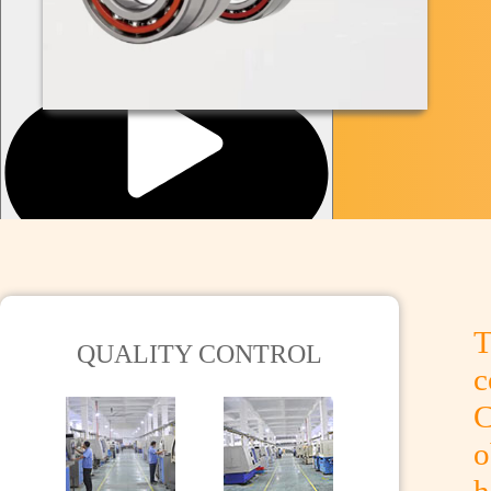
播放
播放
静音
0:00
/
T
QUALITY CONTROL
6:25
c
加
载
C
完
o
毕
:
0%