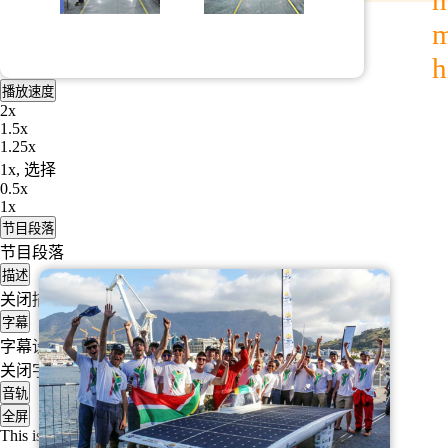
h
进度
: 0%
m
媒体流类型
直播
-6:25
h
播放速度
2x
1.5x
1.25x
1x
, 选择
0.5x
1x
节目段落
节目段落
描述
关闭描述
, 选择
字幕
字幕设定
, 开启字幕设置弹窗
关闭字幕
, 选择
音轨
全屏
This is a modal window.