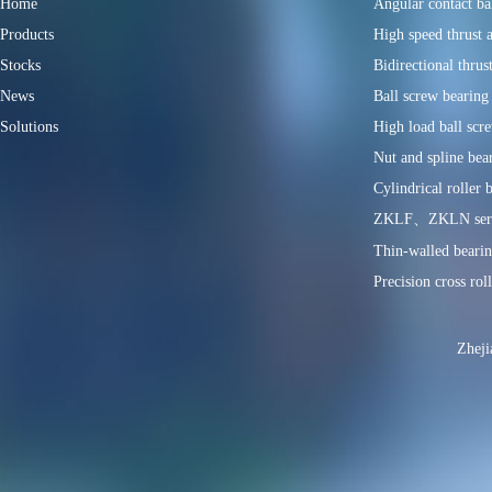
Home
Angular contact ba
Products
High speed thrust a
Stocks
Bidirectional thrus
News
Ball screw bearing
Solutions
High load ball scr
Nut and spline bear
Cylindrical roller 
ZKLF、ZKLN serie
Thin-walled bearin
Precision cross rol
Zheji